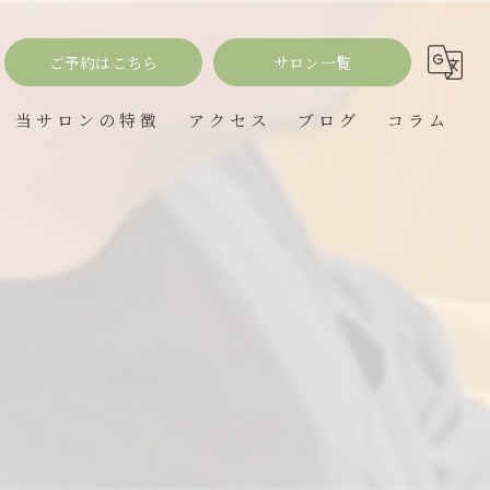
ご予約はこちら
サロン一覧
当サロンの特徴
アクセス
ブログ
コラム
理容室
JOYBOX hair design
髪質改善
JOY BOX rapt
縮毛矯正
ポワル理美容室
オーガニックカラー
女性専用