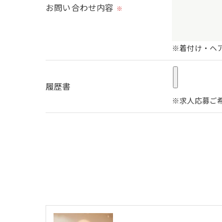
＜個人情報の開示･訂正・削除･利用停止の
お問い合わせ内容
※
当社では、お客様の個人情報の開示･訂正･
ご本人である事を確認のうえ、対応させて
※着付け・ヘ
個人情報の開示･訂正･削除・利用停止の具
履歴書
※求人応募ご