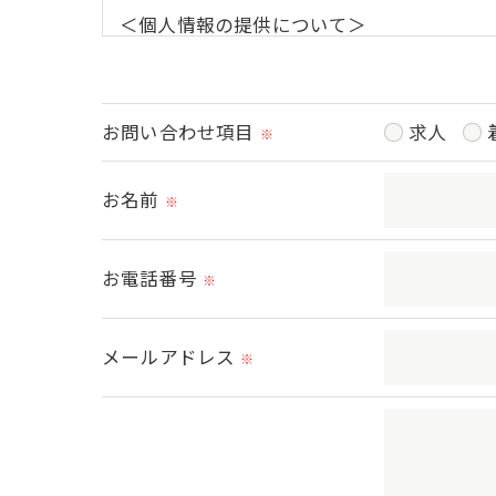
＜個人情報の提供について＞
当社ではお客様の同意を得た場合または法
取得した個人情報を第三者に提供すること
お問い合わせ項目
求人
※
＜個人情報の委託について＞
当社では、利用目的の達成に必要な範囲に
お名前
※
これらの委託先に対しては個人情報保護契
お電話番号
※
＜個人情報の安全管理＞
当社では、個人情報の漏洩等がなされない
メールアドレス
※
＜個人情報を与えなかった場合に生じる結
必要な情報を頂けない場合は、それに対応