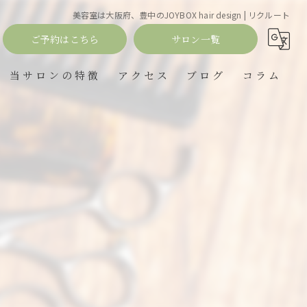
美容室は大阪府、豊中のJOYBOX hair design | リクルート
ご予約はこちら
サロン一覧
当サロンの特徴
アクセス
ブログ
コラム
理容室
JOYBOX hair design
髪質改善
JOY BOX rapt
縮毛矯正
ポワル理美容室
オーガニックカラー
女性専用