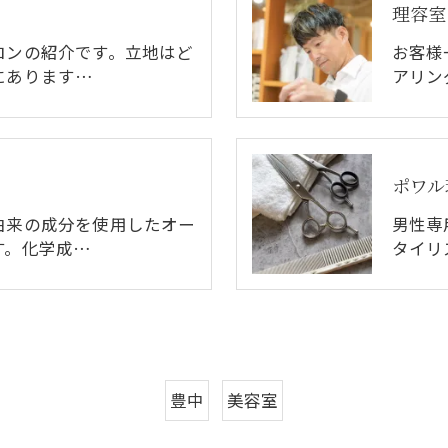
理容室
ロンの紹介です。立地はど
お客様
にあります…
アリン
ポワル
由来の成分を使用したオー
男性専
す。化学成…
タイリ
豊中
美容室