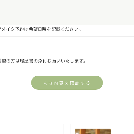
手続について＞
削除・利用停止の手続を定めさせて頂いております。
頂きます。
アメイク予約は希望日時を記載ください。
体的手続きにつきましては、お電話でお問合せ下さい。
希望の方は履歴書の添付お願いいたします。