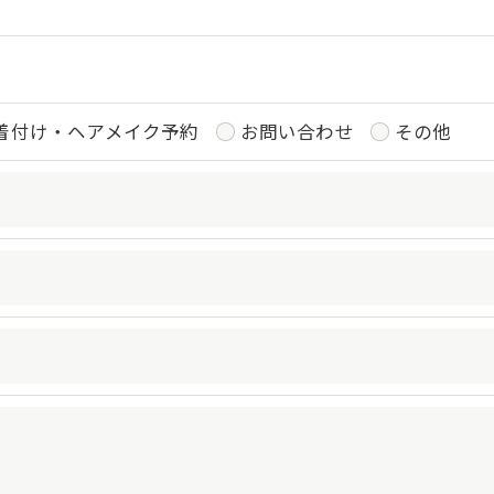
令に定められた場合を除き、
はいたしません。
着付け・ヘアメイク予約
お問い合わせ
その他
おいて、個人情報を外部に委託する場合があります。
約等の措置をとり、適切な監督を行います。
よう、適切に安全管理対策を実施します。
果＞
した当社のサービスをご提供できない場合がございますの